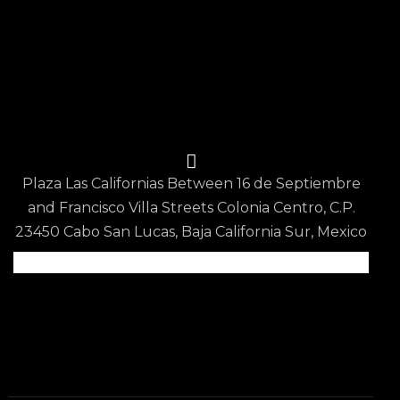
Contact Us
Reservations
Privacy Policy
Terms & Conditions
Contact Us
Plaza Las Californias Between 16 de Septiembre
and Francisco Villa Streets Colonia Centro, C.P.
23450 Cabo San Lucas, Baja California Sur, Mexico
Scan QR code for
Google Map Location
info@epicurean.restaurant
+52 624 150 3802