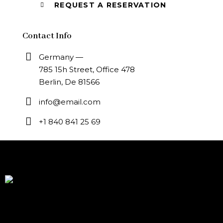
Contact Info
Germany —
785 15h Street, Office 478
Berlin, De 81566
info@email.com
+1 840 841 25 69
Modern Indian cuisine, crafted by Chef Hari Dev, inspired
by global flavors and soul of Baja California Mexico We
specialize in high-end culinary experiences and exclusive