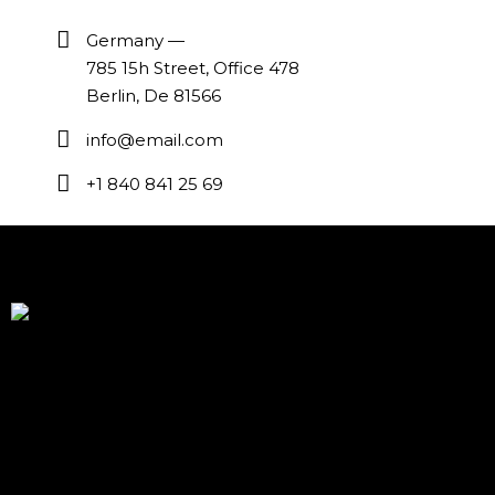
Germany —
785 15h Street, Office 478
Berlin, De 81566
info@email.com
+1 840 841 25 69
Modern Indian cuisine, crafted by Chef Hari Dev, inspired
by global flavors and soul of Baja California Mexico We
specialize in high-end culinary experiences and exclusive
South Asian Wedding Catering